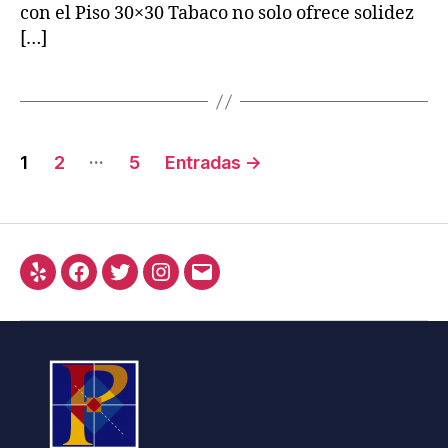
con el Piso 30×30 Tabaco no solo ofrece solidez
[…]
…
1
2
5
Entradas
→